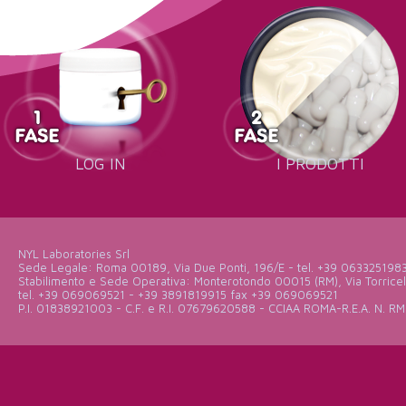
LOG IN
I PRODOTTI
NYL Laboratories Srl
Sede Legale: Roma 00189, Via Due Ponti, 196/E - tel. +39 063325198
Stabilimento e Sede Operativa: Monterotondo 00015 (RM), Via Torricell
tel. +39 069069521 - +39 3891819915 fax +39 069069521
P.I. 01838921003 - C.F. e R.I. 07679620588 - CCIAA ROMA-R.E.A. N. RM-