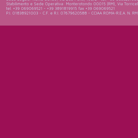
Stabilimento e Sede Operativa: Monterotondo 00015 (RM), Via Torricell
tel. +39 069069521 - +39 3891819915 fax +39 069069521
P.I. 01838921003 - C.F. e R.I. 07679620588 - CCIAA ROMA-R.E.A. N. RM-