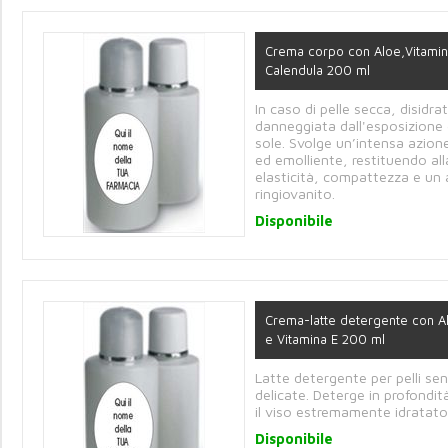
Crema corpo con Aloe,Vitami
Calendula 200 ml
In caso di pelle secca, disidra
danneggiata dall'esposizione 
sole. Svolge un’intensa azion
ed emolliente, restituendo all
elasticità, compattezza e un
ringiovanito.
Disponibile
Crema-latte detergente con A
e Vitamina E 200 ml
Latte detergente per pelli sens
delicate. Deterge in profondit
il viso estremamente idratato
Disponibile