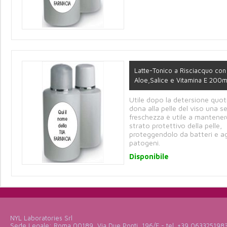
Latte-Tonico a Risciacquo con
Aloe,Salice e Vitamina E 200m
Utile dopo la detersione quot
dona alla pelle del viso una s
freschezza è utile a mantener
strato protettivo della pelle,
proteggendolo da batteri e a
patogeni.
Disponibile
NYL Laboratories Srl
Sede Legale: Roma 00189, Via Due Ponti, 196/E - tel. +39 063325198